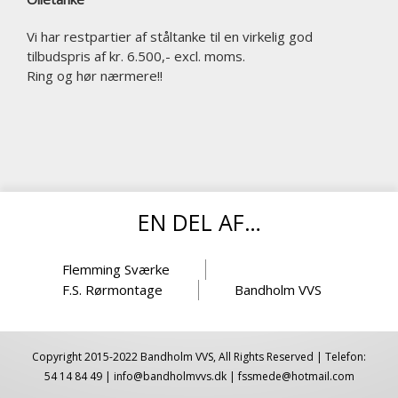
Vi har restpartier af ståltanke til en virkelig god
tilbudspris af kr. 6.500,- excl. moms.
Ring og hør nærmere!!
EN DEL AF…
Flemming Sværke
F.S. Rørmontage
Bandholm VVS
Copyright 2015-2022 Bandholm VVS, All Rights Reserved | Telefon:
54 14 84 49
|
info@bandholmvvs.dk
|
fssmede@hotmail.com